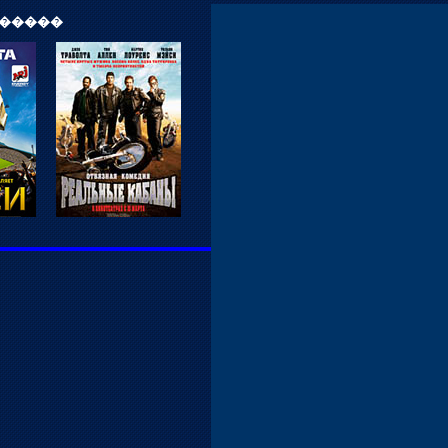
 �����