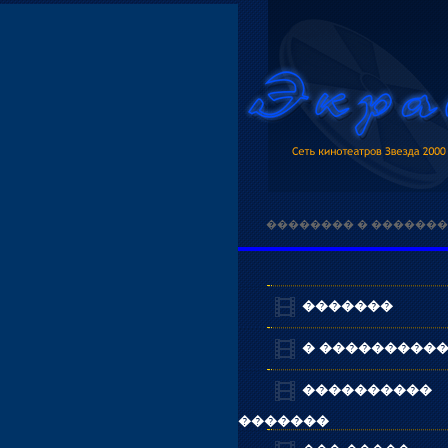
�������� � ������
�������
� ���������
����������
�������