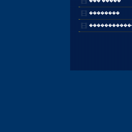
��� �����
��������
�����������