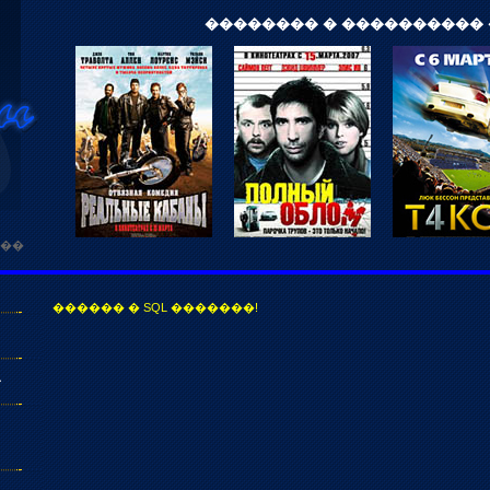
�������� � ����������
���
������ � SQL �������!
�